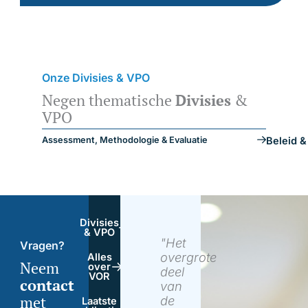
Onze Divisies & VPO
Negen thematische
Divisies
&
VPO
Assessment, Methodologie & Evaluatie
Beleid &
Divisies
& VPO
"Het
Vragen?
overgrote
Alles
Neem
over
deel
VOR
contact
van
met
de
Laatste