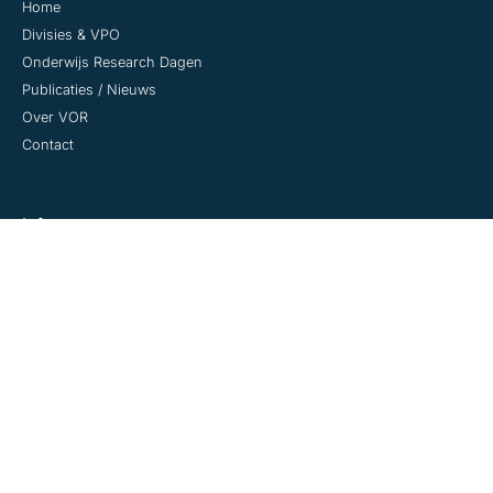
Home
Divisies & VPO
Onderwijs Research Dagen
Publicaties / Nieuws
Over VOR
Contact
Info
Disclaimer
Colofon
Privacyverklaring