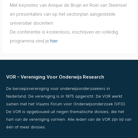
Met keynotes van Anique de Bruijn en Roel van Steensel
en presentaties van op het sectorplan aangestelde
universitair docenten.
De conferentie is kostenloos, inschrijven en volledig
programma vind je
hier
VOR – Vereniging Voor Onderwijs Research
De beroepsvereniging voor onderwijsonderzoekers in
Nederland. De vereniging is in 1975 opgericht. De VOR werkt
samen met het Vlaams Forum voor Onderwijsonderzoek (VFO).
De VOR is opgebouwd uit negen thematische divisies, die het
hart van de vereniging vormen. Alle leden van de VOR zijn lid van
één of meer divisies.