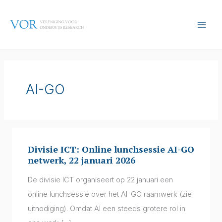
Ga
naar
de
inhoud
AI-GO
Divisie ICT: Online lunchsessie AI-GO
Divisie
netwerk, 22 januari 2026
ICT:
Online
De divisie ICT organiseert op 22 januari een
lunchsessie
online lunchsessie over het AI-GO raamwerk (zie
AI-
uitnodiging). Omdat AI een steeds grotere rol in