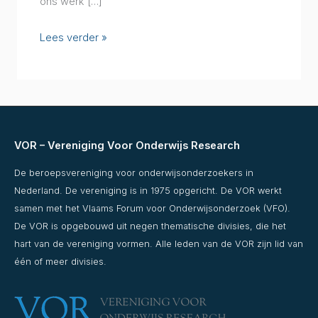
GO
ons werk […]
netwerk,
Lees verder »
22
januari
2026
VOR – Vereniging Voor Onderwijs Research
De beroepsvereniging voor onderwijsonderzoekers in
Nederland. De vereniging is in 1975 opgericht. De VOR werkt
samen met het Vlaams Forum voor Onderwijsonderzoek (VFO).
De VOR is opgebouwd uit negen thematische divisies, die het
hart van de vereniging vormen. Alle leden van de VOR zijn lid van
één of meer divisies.