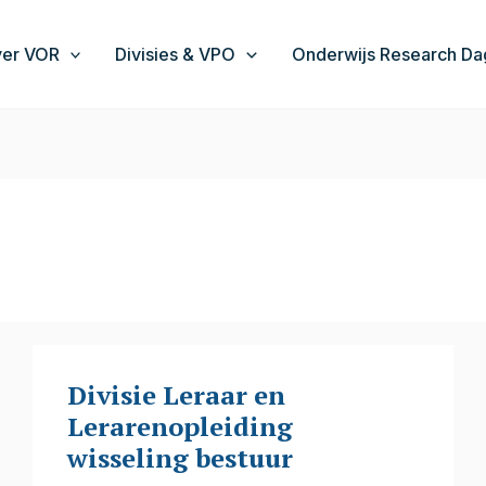
er VOR
Divisies & VPO
Onderwijs Research D
Divisie Leraar en
Divisie
Lerarenopleiding
Leraar
wisseling bestuur
en