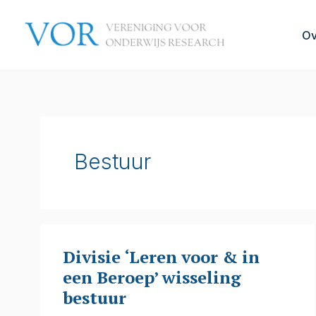
Ga
naar
Ov
de
inhoud
Bestuur
Divisie ‘Leren voor & in
Divisie
een Beroep’ wisseling
‘Leren
bestuur
voor