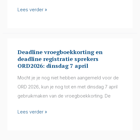
Lees verder »
Deadline vroegboekkorting en
Deadline
deadline registratie sprekers
vroegboekkorting
ORD2026: dinsdag 7 april
en
Mocht je je nog niet hebben aangemeld voor de
deadline
ORD 2026, kun je nog tot en met dinsdag 7 april
registratie
gebruikmaken van de vroegboekkorting. De
sprekers
ORD2026:
Lees verder »
dinsdag
7
april